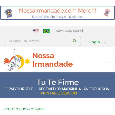
advanced search
S
Login
e
Nossa
a
Irmandade
r
c
h
Tu Te Firme
:
FIRM YOURSELF
RECEIVED BY
MADRINHA JANE SELIGSON
PRINTABLE VERSION
Jump to audio players