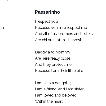
Passarinho
I respect you
ta
Because you also respect me
And all of us, brothers and sisters
Are children of this harvest
Daddy and Mommy
Are here really close
And they protect me
Because I am their little bird
I am also a daughter,
I am a friend, and I am sister
I am loved and beloved
Within the heart