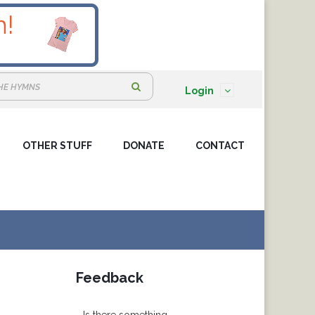
S
Login
e
a
OTHER STUFF
DONATE
r
CONTACT
c
h
:
Feedback