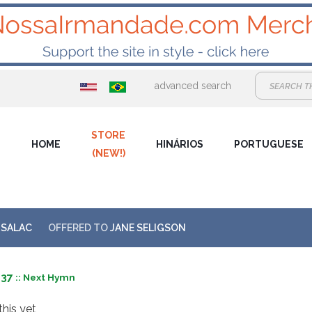
advanced search
STORE
HOME
HINÁRIOS
PORTUGUESE
(NEW!)
 SALAC
OFFERED TO
JANE SELIGSON
#37
:: Next Hymn
this yet