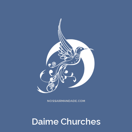
22. Eu Saí Trabalhando
23. Ouvi O Som Das Águas
24. Gerreiro
25. A Sustentação De Tudo
26. Ia Passando Entre As Flores
27. Lua Nova
28. É Deus
29. Bem Nos Pontos Cardeais
30. Casmerim
31. No Espaço Do Infinito
32. Está No Brilho Dessa Estrela
33. Ó Meu Pai Se For Castigo
34. Coral
NOSSAIRMANDADE.COM
35. Sereia
36. Na Batida Do Maracá
Daime Churches
37. Santa Cura