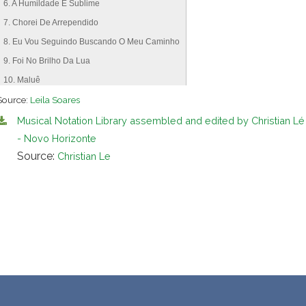
6. A Humildade É Sublime
7. Chorei De Arrependido
8. Eu Vou Seguindo Buscando O Meu Caminho
9. Foi No Brilho Da Lua
10. Maluê
Source:
11. Lá Vai Papai
Leila Soares
12. Brilhou Uma Estrela
Musical Notation Library assembled and edited by Christian Lé
13. Revi Um Pouco Do Passado
- Novo Horizonte
Source:
Christian Le
14. Entrei Numa Batalha
15. Eu Dou Viva Ao Nosso Mestre
16. Eu Andava Viajando
17. Cada Dia Que Se Passa
18. Na Harmonia Da Floresta
19. No Crepúsculo Do Entardecer
20. Eu Me Limpei
21. As Palavras São Bonitas