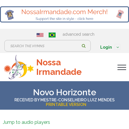
advanced search
S
Login
e
Nossa
a
Irmandade
r
c
h
Novo Horizonte
:
RECEIVED BY
MESTRE-CONSELHEIRO LUIZ MENDES
PRINTABLE VERSION
Jump to audio players