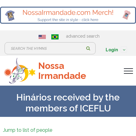
advanced search
S
Login
e
Nossa
a
Irmandade
r
c
h
Hinários received by the
:
members of ICEFLU
Jump to list of people