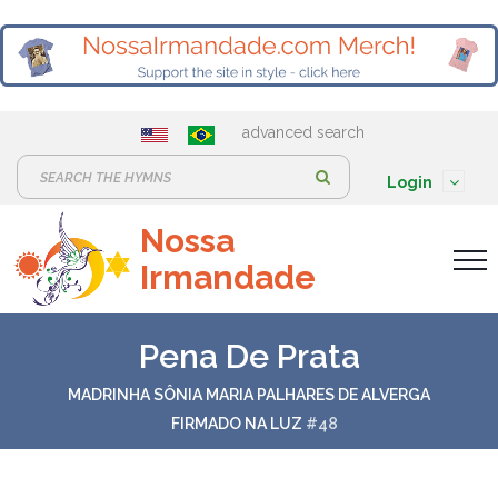
advanced search
S
Login
e
Nossa
a
Irmandade
r
c
h
Pena De Prata
:
MADRINHA SÔNIA MARIA PALHARES DE ALVERGA
FIRMADO NA LUZ
#48