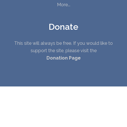
More...
Donate
This site will always be free. If you would like to
support the site, please visit the
Donation Page
© Copyright 2010 - 2026. All Rights Reserved. |
Privacy Policy
|
Terms of Service