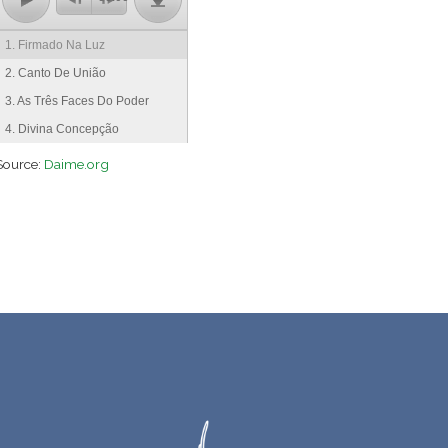
1. Firmado Na Luz
2. Canto De União
3. As Três Faces Do Poder
4. Divina Concepção
Source:
Daime.org