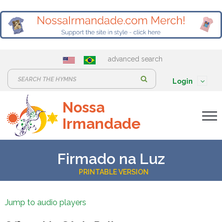
advanced search
S
Login
e
Nossa
a
Irmandade
r
c
h
Firmado na Luz
:
PRINTABLE VERSION
Jump to audio players