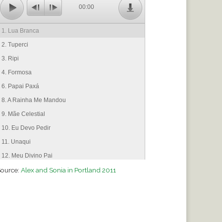
00:00
1. Lua Branca
2. Tuperci
3. Ripi
4. Formosa
6. Papai Paxá
8. A Rainha Me Mandou
9. Mãe Celestial
10. Eu Devo Pedir
11. Unaqui
12. Meu Divino Pai
ource:
13. Estrela Dalva
Alex and Sonia in Portland 2011
16. A Minha Mãe É A Santa Virgem
18. Equiôr Papai Me Chama
19. O Amor Eternamente