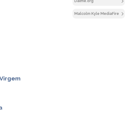
Daime.org
Malcolm Kyle MediaFire
 Virgem
a