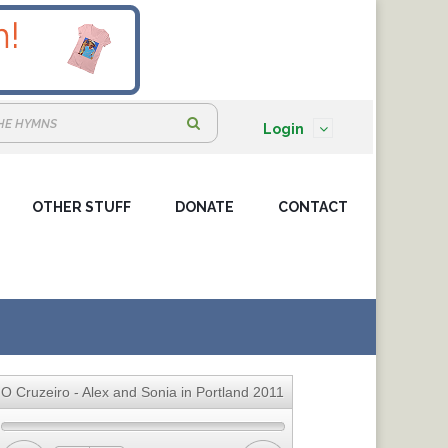
S
Login
e
a
OTHER STUFF
DONATE
r
CONTACT
c
h
:
O Cruzeiro - Alex and Sonia in Portland 2011