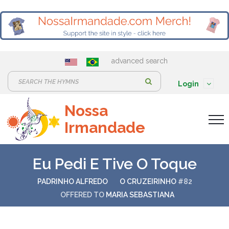
advanced search
S
Login
e
Nossa
a
Irmandade
r
c
h
Eu Pedi E Tive O Toque
:
PADRINHO ALFREDO
O CRUZEIRINHO
#82
OFFERED TO
MARIA SEBASTIANA