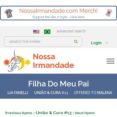
advanced search
S
Login
e
Nossa
a
Irmandade
r
c
h
Filha Do Meu Pai
:
LIA FANELLI
UNIÃO & CURA
#13
OFFERED TO
MALENA
União & Cura #13
Previous Hymn ::
:: Next Hymn