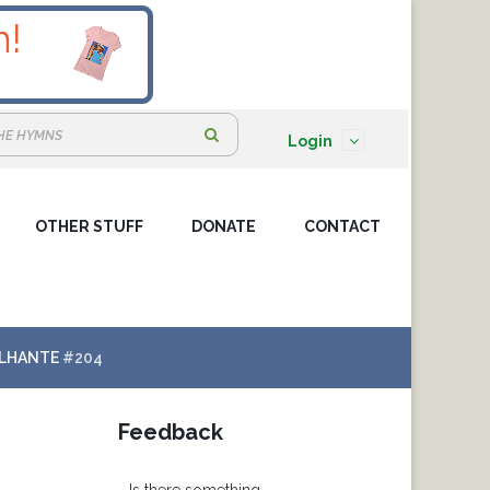
S
Login
e
a
OTHER STUFF
DONATE
r
CONTACT
c
h
:
ILHANTE
#204
Feedback