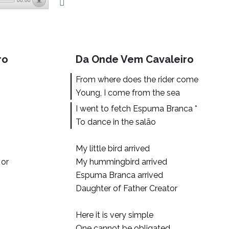
00:00
ro
Da Onde Vem Cavaleiro
From where does the rider come
Young, I come from the sea
I went to fetch Espuma Branca *
To dance in the salão
My little bird arrived
 or
My hummingbird arrived
Espuma Branca arrived
Daughter of Father Creator
Here it is very simple
One cannot be obligated