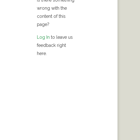
Is there something
wrong with the
content of this
page?
Log In
to leave us
feedback right
here.