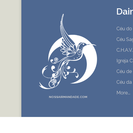
Dai
Céu do
Céu Sa
C.H.A.V
Igreja 
Céu de
Céu da
More...
NOSSAIRMANDADE.COM