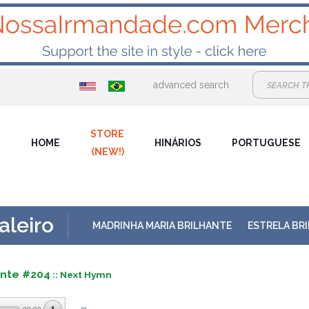
advanced search
STORE
HOME
HINÁRIOS
PORTUGUESE
(NEW!)
leiro
MADRINHA MARIA BRILHANTE
ESTRELA BR
ante #204
:: Next Hymn