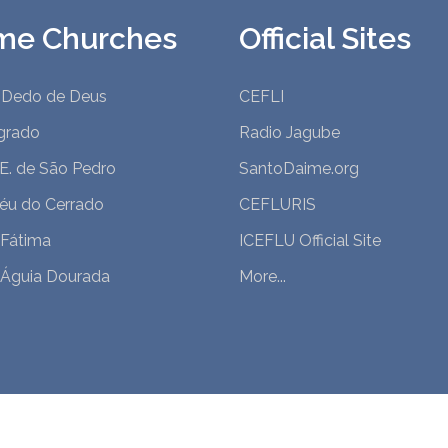
me Churches
Official Sites
 Dedo de Deus
CEFLI
grado
Radio Jagube
.E. de São Pedro
SantoDaime.org
Céu do Cerrado
CEFLURIS
 Fátima
ICEFLU Official Site
 Águia Dourada
More...