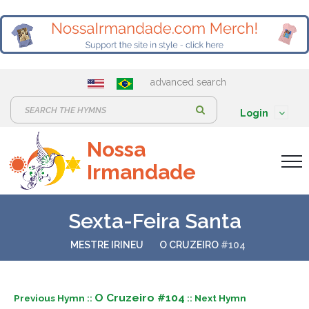
advanced search
S
Login
e
Nossa
a
Irmandade
r
c
h
Sexta-Feira Santa
:
MESTRE IRINEU
O CRUZEIRO
#104
O Cruzeiro #104
Previous Hymn ::
:: Next Hymn