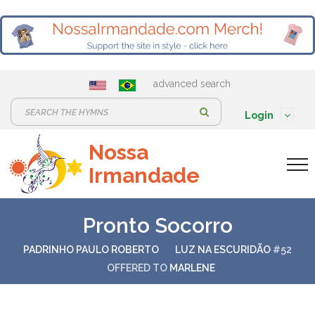
advanced search
S
Login
e
Nossa
a
Irmandade
r
c
h
Pronto Socorro
:
PADRINHO PAULO ROBERTO
LUZ NA ESCURIDÃO
#52
OFFERED TO
MARLENE