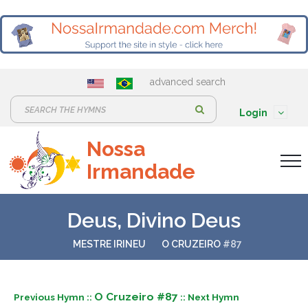
advanced search
S
Login
e
Nossa
a
Irmandade
r
c
h
Deus, Divino Deus
:
MESTRE IRINEU
O CRUZEIRO
#87
O Cruzeiro #87
Previous Hymn ::
:: Next Hymn