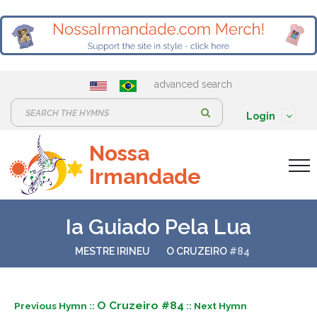
advanced search
S
Login
e
Nossa
a
Irmandade
r
c
h
Ia Guiado Pela Lua
:
MESTRE IRINEU
O CRUZEIRO
#84
O Cruzeiro #84
Previous Hymn ::
:: Next Hymn