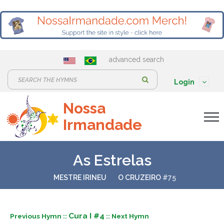
advanced search
S
Login
e
Nossa
a
Irmandade
r
c
h
As Estrelas
:
MESTRE IRINEU
O CRUZEIRO
#75
Cura I #4
Previous Hymn ::
:: Next Hymn