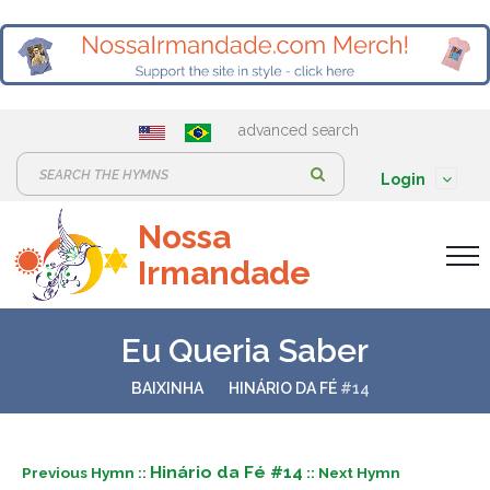
advanced search
S
Login
e
Nossa
a
Irmandade
r
c
h
Eu Queria Saber
:
BAIXINHA
HINÁRIO DA FÉ
#14
Hinário da Fé #14
Previous Hymn ::
:: Next Hymn