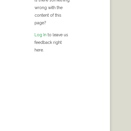
Is there something
wrong with the
content of this
page?
Log In
to leave us
feedback right
here.