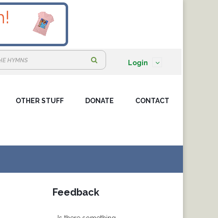
S
Login
e
a
OTHER STUFF
DONATE
r
CONTACT
c
h
:
Feedback