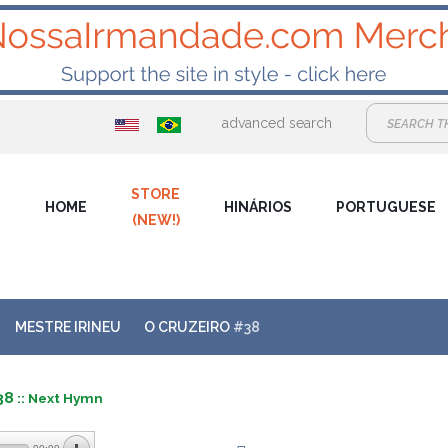
advanced search
STORE
HOME
HINÁRIOS
PORTUGUESE
(NEW!)
MESTRE IRINEU
O CRUZEIRO
#38
38
:: Next Hymn