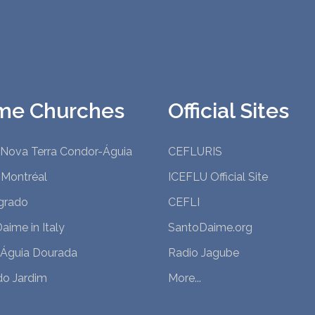
me Churches
Official Sites
 Nova Terra Condor-Águia
CEFLURIS
 Montréal
ICEFLU Official Site
grado
CEFLI
aime in Italy
SantoDaime.org
 Águia Dourada
Radio Jagube
do Jardim
More...