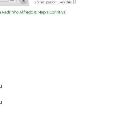
00:00
1 other person likes this
 Padrinho Alfredo & Mapia Comitiva
u
u