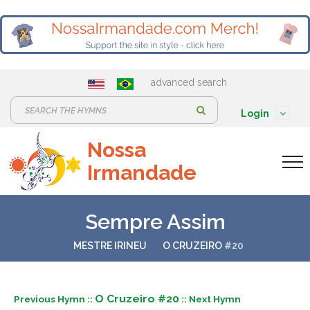
advanced search
S
Login
e
Nossa
a
Irmandade
r
c
h
Sempre Assim
:
MESTRE IRINEU
O CRUZEIRO
#20
O Cruzeiro #20
Previous Hymn ::
:: Next Hymn