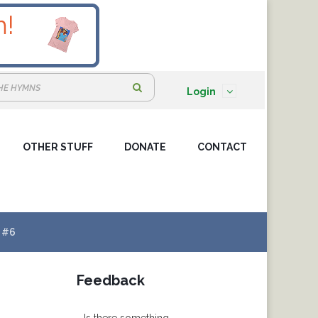
S
Login
e
a
OTHER STUFF
DONATE
r
CONTACT
c
h
:
#6
Feedback