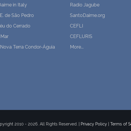
aime in Italy
Radio Jagube
.E. de São Pedro
SantoDaime.org
Céu do Cerrado
CEFLI
 Mar
CEFLURIS
 Nova Terra Condor-Águia
More...
yright 2010 - 2026. All Rights Reserved. |
Privacy Policy
|
Terms of S