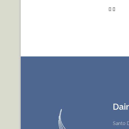
Dai
Santo D