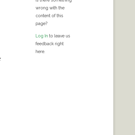
Is there something
wrong with the
content of this
page?
Log In
to leave us
feedback right
here.
z