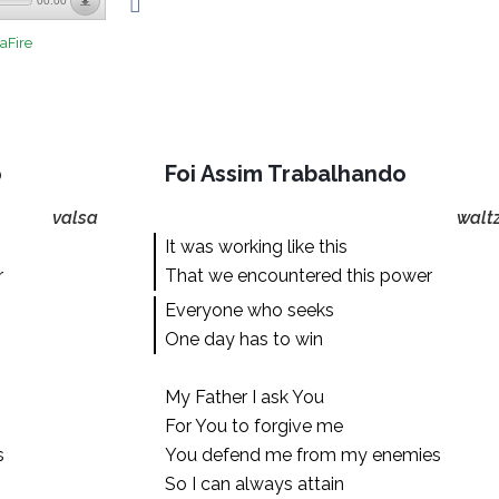
00:00
aFire
o
Foi Assim Trabalhando
valsa
walt
It was working like this
r
That we encountered this power
Everyone who seeks
One day has to win
My Father I ask You
For You to forgive me
s
You defend me from my enemies
So I can always attain