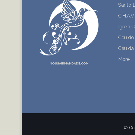
Santo D
C.H.A.V
Igreja 
Céu do
Céu da
More...
NOSSAIRMANDADE.COM
© Cop