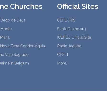
me Churches
Official Sites
 Dedo de Deus
CEFLURIS
 Monte
SantoDaime.org
Maria
ICEFLU Official Site
 Nova Terra Condor-Águia
Radio Jagube
 no Vale Sagrado
CEFLI
Daime in Belgium
More...