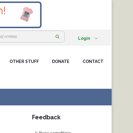
S
Login
e
a
OTHER STUFF
DONATE
r
CONTACT
c
h
:
Feedback