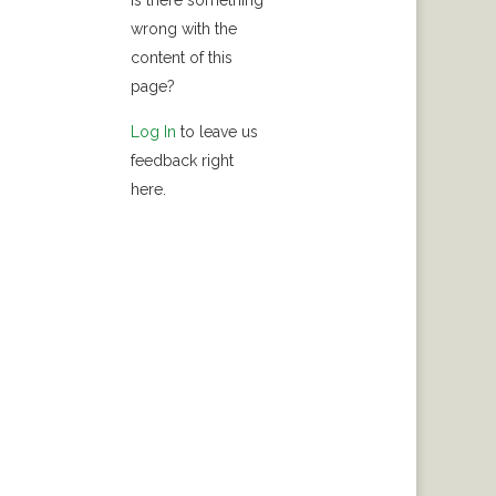
Is there something
wrong with the
content of this
page?
Log In
to leave us
feedback right
here.