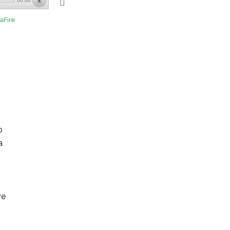
00:00
aFire
r
o
a
re