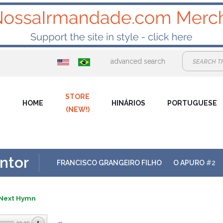
advanced search
STORE
HOME
HINÁRIOS
PORTUGUESE
(NEW!)
ntor
FRANCISCO GRANGEIRO FILHO
O APURO
#2
: Next Hymn