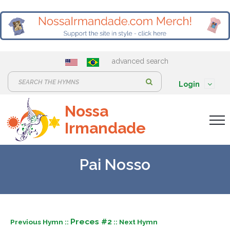
advanced search
S
Login
e
Nossa
a
Irmandade
r
c
h
Pai Nosso
:
Preces #2
Previous Hymn ::
:: Next Hymn