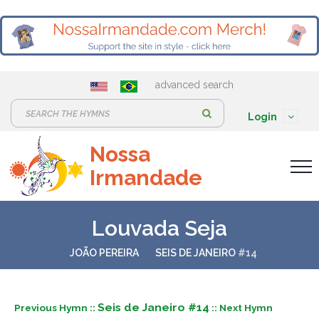
advanced search
S
Login
e
Nossa
a
Irmandade
r
c
h
Louvada Seja
:
JOÃO PEREIRA
SEIS DE JANEIRO
#14
Seis de Janeiro #14
Previous Hymn ::
:: Next Hymn