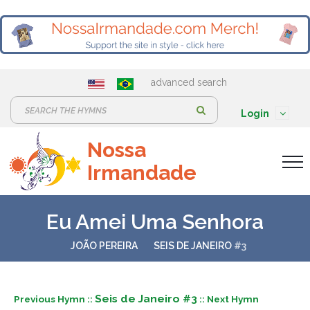
advanced search
S
Login
e
Nossa
a
Irmandade
r
c
h
Eu Amei Uma Senhora
:
JOÃO PEREIRA
SEIS DE JANEIRO
#3
Seis de Janeiro #3
Previous Hymn ::
:: Next Hymn