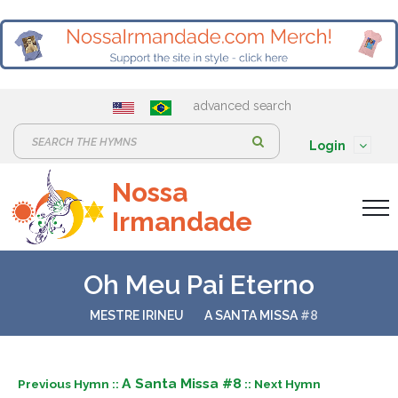
advanced search
S
Login
e
Nossa
a
Irmandade
r
c
h
Oh Meu Pai Eterno
:
MESTRE IRINEU
A SANTA MISSA
#8
A Santa Missa #8
Previous Hymn ::
:: Next Hymn