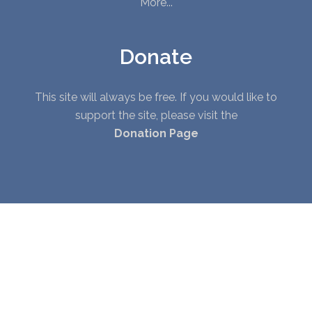
More...
Donate
This site will always be free. If you would like to
support the site, please visit the
Donation Page
© Copyright 2010 - 2026. All Rights Reserved. |
Privacy Policy
|
Terms of Service