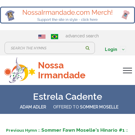
advanced search
S
Login
e
Nossa
a
Irmandade
r
c
h
Estrela Cadente
:
ADAM ADLER
OFFERED TO
SOMMER MOSELLE
Sommer Fawn Moselle's Hinario #1
Previous Hymn ::
::