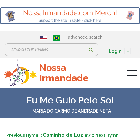
advanced search
S
Login
e
Nossa
a
Irmandade
r
c
h
Eu Me Guio Pelo Sol
:
MARIA DO CARMO DE ANDRADE NETA
Caminho de Luz #7
Previous Hymn ::
:: Next Hymn