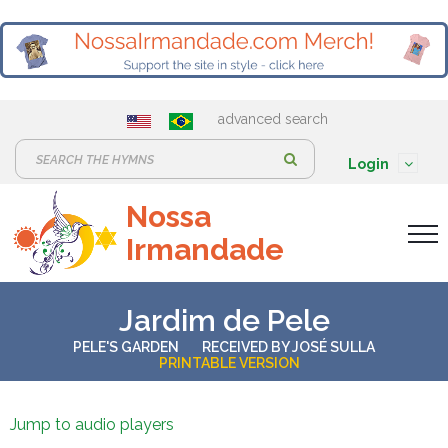
advanced search
S
Login
e
Nossa
a
Irmandade
r
c
h
Jardim de Pele
:
PELE'S GARDEN
RECEIVED BY
JOSÉ SULLA
PRINTABLE VERSION
Jump to audio players