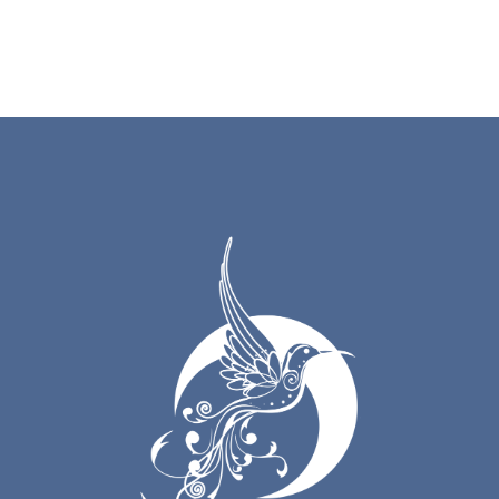
16. É No Mar
17. The Entrance
18. The Salvation
19. Lord Jesus Christ
20. Master Juramidam
21. Barquinha De Mamãe
22. A Presenca Do Beija-Flor
23. Sou Filho Desta Terra
25. Eu Vivo Aqui Nesta Escola
26. Aqui Eu Moro Nesta Casa