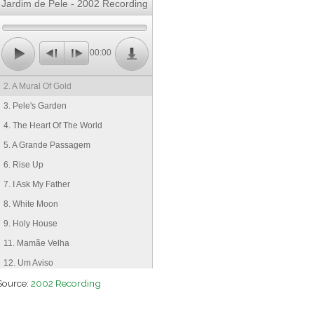
Jardim de Pele - 2002 Recording
00:00
2. A Mural Of Gold
3. Pele's Garden
4. The Heart Of The World
5. A Grande Passagem
6. Rise Up
7. I Ask My Father
8. White Moon
9. Holy House
11. Mamãe Velha
12. Um Aviso
Source:
13. Holy Mary
2002 Recording
15. Meu Senhor Rei Salomao