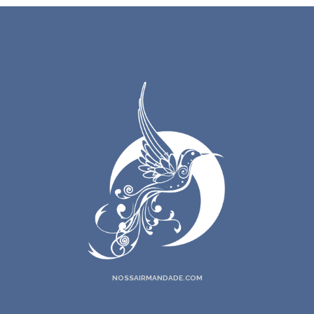
17. Falanges Do Céu
18. Eu Chamo O Mestre
19. Eu Pedi Ao Astro Sol
20. Aqui Estou Eu
21. Firmeza
22. Chamei Mamãe Jurema
23. Acredito E Tenho Fé
24. Diligências
25. Hinário Decente
26. Proteção
27. Meu Deus
28. Olhando As Matas Verdes
29. Admiro O Sol
30. Meu Escudo É O Seu Poder
NOSSAIRMANDADE.COM
31. Dou Viva Ao Sol
32. O Chicote