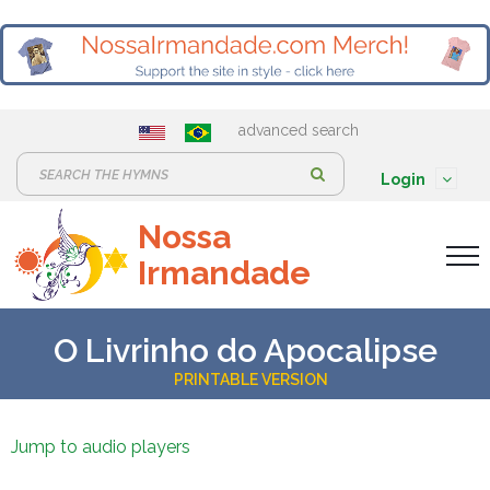
advanced search
S
Login
e
Nossa
a
Irmandade
r
c
h
O Livrinho do Apocalipse
:
PRINTABLE VERSION
Jump to audio players