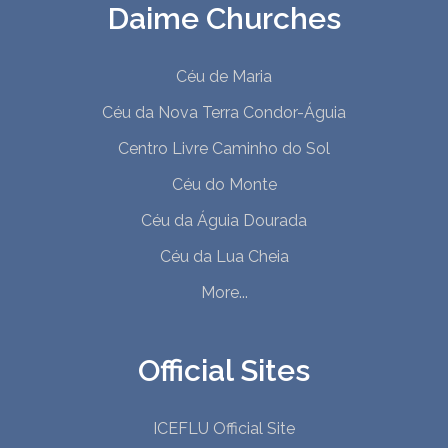
Daime Churches
33. Cumprir As Ordens
34. Pelos Braços Desta Cruz
Céu de Maria
35. A Benção
Céu da Nova Terra Condor-Águia
36. Cheguei A Casa
37. Anjos Guardiões
Centro Livre Caminho do Sol
38. Peço A Meu Mestre
Céu do Monte
39. Brilhantes Pedras Finas
Céu da Águia Dourada
Céu da Lua Cheia
More...
Official Sites
ICEFLU Official Site