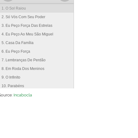
1. O Sol Raiou
2. Só Vós Com Seu Poder
3. Eu Peço Força Das Estrelas
4. Eu Peço Ao Meu São Miguel
5. Casa Da Família
6. Eu Peço Força
7. Lembranças De Perdão
8. Em Roda Dos Meninos
9. O Infinito
10. Parabéns
Source:
11. O Princípio E O Meio
Incabocla
12. As Seguranças Do Céu
13. Deus É Quem Me Domina
14. Em Minha Memória
15. Parabéns Mamãe
16. Meu Livrinho