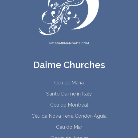
26. The Light Of Forgiveness
27. Essential Light
28. Cura Divina
29. Deus É Um
30. Pai Do Amor
NOSSAIRMANDADE.COM
31. Salve
32. Miracle Of Light
Daime Churches
33. Vou Abraçar Felicidade
34. O Único
Céu de Maria
Santo Daime in Italy
Céu do Montréal
Céu da Nova Terra Condor-Águia
Céu do Mar