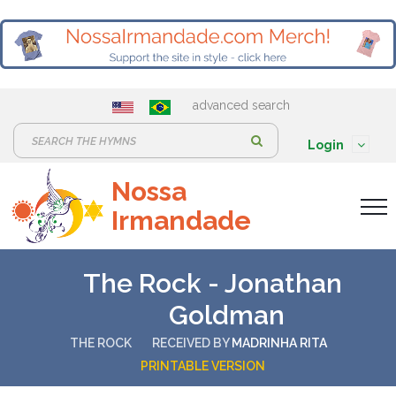
advanced search
S
Login
e
Nossa
a
Irmandade
r
c
h
The Rock - Jonathan
:
Goldman
THE ROCK
RECEIVED BY
MADRINHA RITA
PRINTABLE VERSION