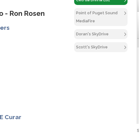
o - Ron Rosen
Point of Puget Sound
MediaFire
ters
Doran's SkyDrive
Scott's SkyDrive
E Curar
S