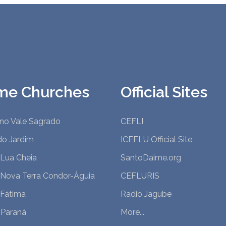
me Churches
Official Sites
 no Vale Sagrado
CEFLI
do Jardim
ICEFLU Official Site
 Lua Cheia
SantoDaime.org
 Nova Terra Condor-Águia
CEFLURIS
 Fátima
Radio Jagube
 Paraná
More...