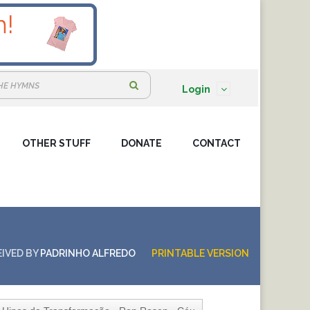
S
Login
e
a
OTHER STUFF
DONATE
r
CONTACT
c
h
:
EIVED BY
PADRINHO ALFREDO
PRINTABLE VERSION