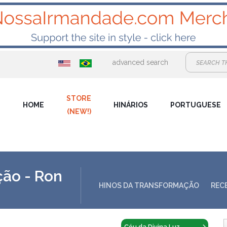
advanced search
STORE
HOME
HINÁRIOS
PORTUGUESE
(NEW!)
ção - Ron
HINOS DA TRANSFORMAÇÃO
REC
Céu da Divina Luz