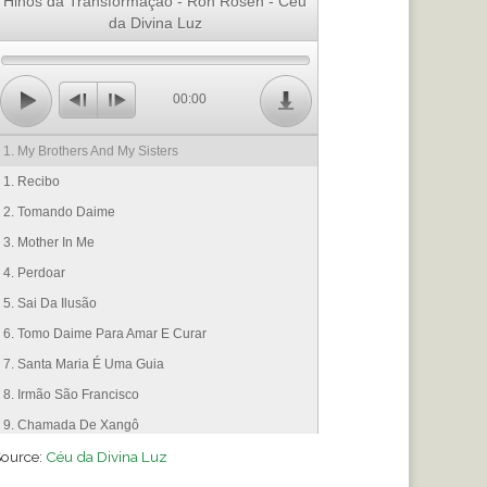
Hinos da Transformação - Ron Rosen - Céu
da Divina Luz
00:00
1. My Brothers And My Sisters
1. Recibo
2. Tomando Daime
3. Mother In Me
4. Perdoar
5. Sai Da Ilusão
6. Tomo Daime Para Amar E Curar
7. Santa Maria É Uma Guia
8. Irmão São Francisco
9. Chamada De Xangô
ource:
10. Onde Mora Iemanjá
Céu da Divina Luz
11. Para Voca Transformação