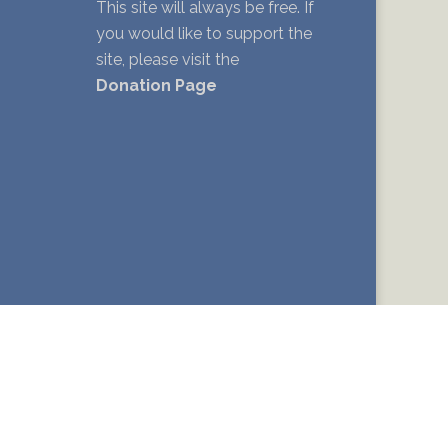
This site will always be free. If
you would like to support the
site, please visit the
Donation Page