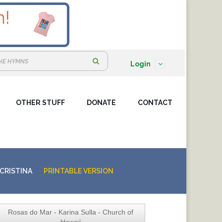
S
Login
e
a
OTHER STUFF
DONATE
r
CONTACT
c
h
:
CRISTINA
PRINTABLE VERSION
Rosas do Mar - Karina Sulla - Church of