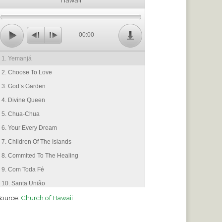
Hawaii
00:00
1. Yemanjá
2. Choose To Love
3. God’s Garden
4. Divine Queen
5. Chua-Chua
6. Your Every Dream
7. Children Of The Islands
8. Commited To The Healing
9. Com Toda Fé
10. Santa União
ource:
11. Olhos De Compaixão
Church of Hawaii
12. Inocência Da Flor