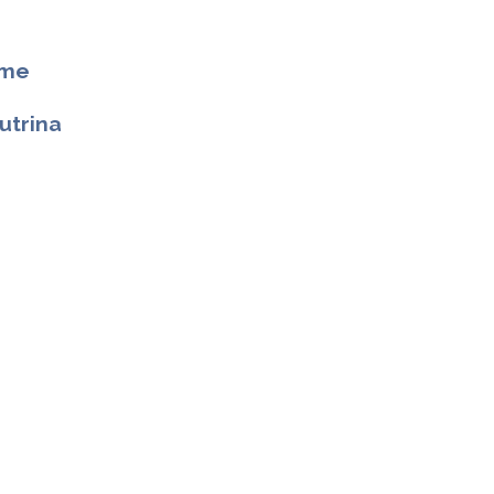
ime
utrina