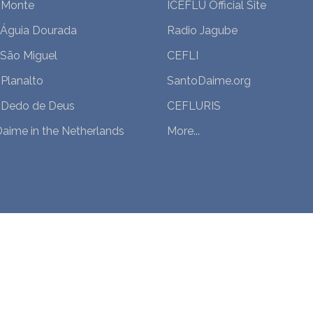
 Monte
ICEFLU Official Site
 Águia Dourada
Radio Jagube
 São Miguel
CEFLI
Planalto
SantoDaime.org
 Dedo de Deus
CEFLURIS
aime in the Netherlands
More...