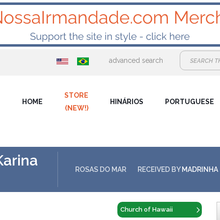
advanced search
STORE
HOME
HINÁRIOS
PORTUGUESE
(NEW!)
Karina
ROSAS DO MAR
RECEIVED BY
MADRINHA 
Church of Hawaii