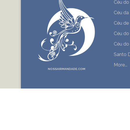
Céu do
Céu da
Céu de
Céu do 
Céu do
Santo D
More...
NOSSAIRMANDADE.COM