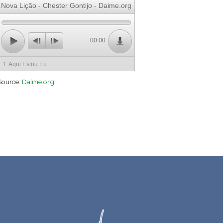
Nova Lição - Chester Gontijo - Daime.org
00:00
1. Aqui Estou Eu
Source:
Daime.org