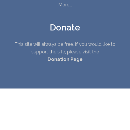
More...
Donate
This site will always be free. If you would like to
support the site, please visit the
Donation Page
© Copyright 2010 - 2026. All Rights Reserved. |
Privacy Policy
|
Terms of Service