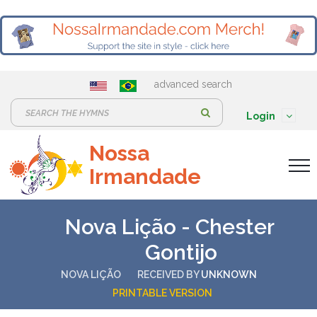
advanced search
S
Login
e
Nossa
a
Irmandade
r
c
h
Nova Lição - Chester
:
Gontijo
NOVA LIÇÃO
RECEIVED BY
UNKNOWN
PRINTABLE VERSION