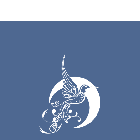
14. Lá Vem O Sol
15. No Firmamento
16. Voz Do Deserto
17. Rei Jagube
18. Quando A Noite Vem
19. Caboclos Vem
20. Aguas Santas
21. Povo Do Juramidam
22. Escola Espiritual
23. Sua Memória
24. Como Jesus No Deserto
25. A Força Da Corrente
26. Graduação
27. A Força
28. A Banda De Deus
29. Guerreiros Do Arco Iris