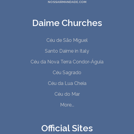
30. O Excercito Da Rainha
NOSSAIRMANDADE.COM
31. Eu Sou O Rei Sou A Rainha
32. A Chave Da Nossa Viajem
Daime Churches
33. Nosso Mestre Esta Sorrindo
34. Santo Misterio Celestial
Céu de São Miguel
35. Zelador
Santo Daime in Italy
Céu da Nova Terra Condor-Águia
Céu Sagrado
Céu da Lua Cheia
Céu do Mar
More...
Official Sites