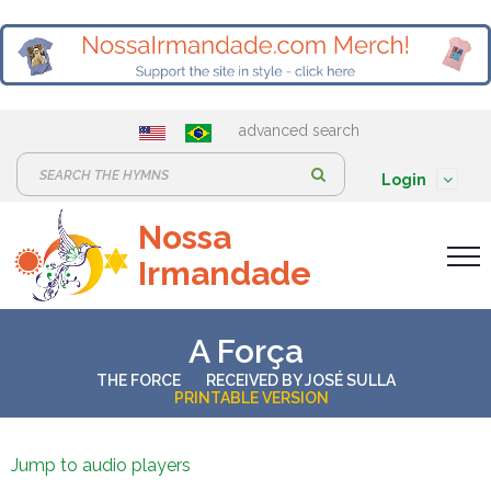
advanced search
S
Login
e
Nossa
a
Irmandade
r
c
h
A Força
:
THE FORCE
RECEIVED BY
JOSÉ SULLA
PRINTABLE VERSION
Jump to audio players