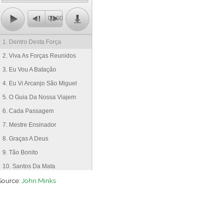
00:00
1. Dentro Desta Força
2. Viva As Forças Reunidos
3. Eu Vou A Batação
4. Eu Vi Arcanjo São Miguel
5. O Guia Da Nossa Viajem
6. Cada Passagem
7. Mestre Ensinador
8. Graças A Deus
9. Tão Bonito
10. Santos Da Mata
Source:
11. Duas Sementes
John Minks
12. Dia De Natal
13. No Meio Destas Ondas